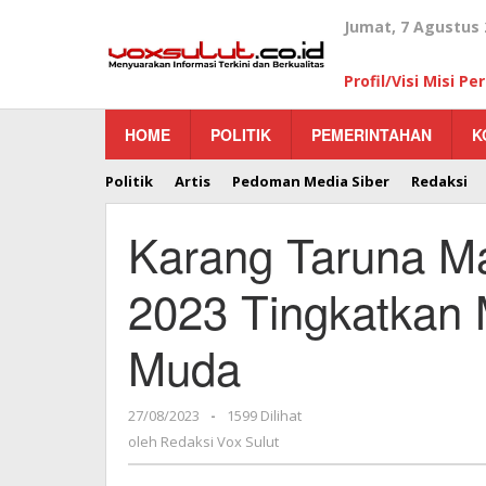
Lewati
Jumat, 7 Agustus 
ke
konten
Profil/Visi Misi P
HOME
POLITIK
PEMERINTAHAN
K
Politik
Artis
Pedoman Media Siber
Redaksi
Karang Taruna M
2023 Tingkatkan M
Muda
27/08/2023
oleh
-
1599 Dilihat
Redaksi
oleh
Redaksi Vox Sulut
Vox
Sulut