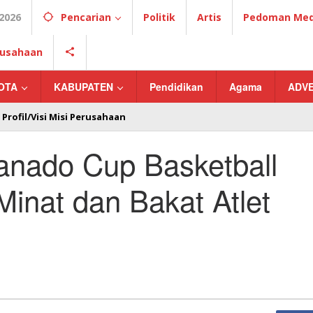
2026
Pencarian
Politik
Artis
Pedoman Medi
erusahaan
OTA
KABUPATEN
Pendidikan
Agama
ADV
Profil/Visi Misi Perusahaan
anado Cup Basketball
inat dan Bakat Atlet