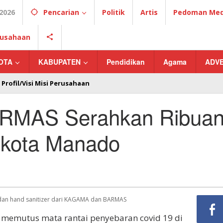
2026
Pencarian
Politik
Artis
Pedoman Medi
erusahaan
OTA
KABUPATEN
Pendidikan
Agama
ADV
Profil/Visi Misi Perusahaan
RMAS Serahkan Ribua
ikota Manado
dan hand sanitizer dari KAGAMA dan BARMAS
 memutus mata rantai penyebaran covid 19 di