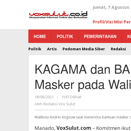
Lewati
Jumat, 7 Agustus 
ke
konten
Profil/Visi Misi P
HOME
POLITIK
PEMERINTAHAN
K
Politik
Artis
Pedoman Media Siber
Redaksi
KAGAMA dan BA
Masker pada Wal
18/06/2021
oleh
-
1597 Dilihat
Redaksi
oleh
Redaksi Vox Sulut
Vox
Sulut
Walikota Andrei Angouw saat menerima bantuan masker 
Manado,
VoxSulut.com
– Komitmen ikut