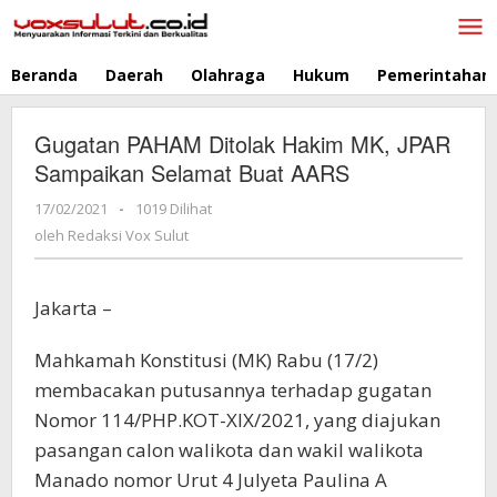
Lewati
ke
konten
Beranda
Daerah
Olahraga
Hukum
Pemerintahan
Gugatan PAHAM Ditolak Hakim MK, JPAR
Sampaikan Selamat Buat AARS
17/02/2021
oleh
-
1019 Dilihat
Redaksi
oleh
Redaksi Vox Sulut
Vox
Sulut
Jakarta –
Mahkamah Konstitusi (MK) Rabu (17/2)
membacakan putusannya terhadap gugatan
Nomor 114/PHP.KOT-XIX/2021, yang diajukan
pasangan calon walikota dan wakil walikota
Manado nomor Urut 4 Julyeta Paulina A