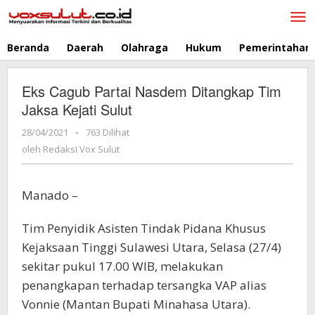
Lewati
ke
konten
Beranda
Daerah
Olahraga
Hukum
Pemerintahan
Eks Cagub Partai Nasdem Ditangkap Tim
Jaksa Kejati Sulut
28/04/2021
oleh
-
763 Dilihat
Redaksi
oleh
Redaksi Vox Sulut
Vox
Sulut
Manado –
Tim Penyidik Asisten Tindak Pidana Khusus
Kejaksaan Tinggi Sulawesi Utara, Selasa (27/4)
sekitar pukul 17.00 WIB, melakukan
penangkapan terhadap tersangka VAP alias
Vonnie (Mantan Bupati Minahasa Utara).