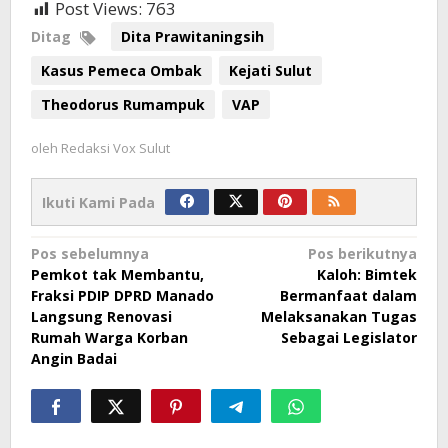
Post Views:
763
Ditag
Dita Prawitaningsih
Kasus Pemeca Ombak
Kejati Sulut
Theodorus Rumampuk
VAP
oleh
Redaksi Vox Sulut
Ikuti Kami Pada
Navigasi
Pos sebelumnya
Pos berikutnya
Pemkot tak Membantu,
Kaloh: Bimtek
pos
Fraksi PDIP DPRD Manado
Bermanfaat dalam
Langsung Renovasi
Melaksanakan Tugas
Rumah Warga Korban
Sebagai Legislator
Angin Badai