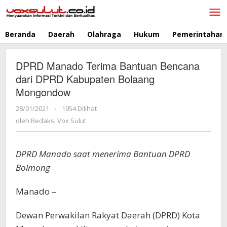
Lewati
ke
konten
Beranda
Daerah
Olahraga
Hukum
Pemerintahan
DPRD Manado Terima Bantuan Bencana
dari DPRD Kabupaten Bolaang
Mongondow
28/01/2021
oleh
-
1954 Dilihat
Redaksi
oleh
Redaksi Vox Sulut
Vox
Sulut
DPRD Manado saat menerima Bantuan DPRD
Bolmong
Manado –
Dewan Perwakilan Rakyat Daerah (DPRD) Kota