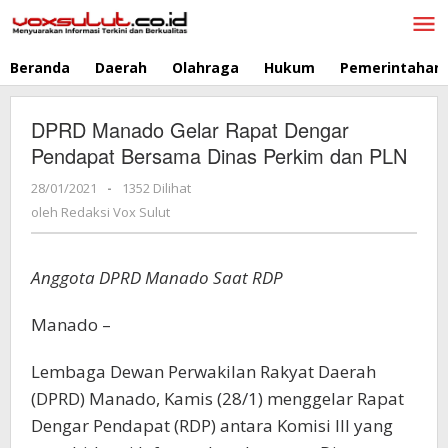
Lewati
ke
konten
Beranda
Daerah
Olahraga
Hukum
Pemerintahan
DPRD Manado Gelar Rapat Dengar
Pendapat Bersama Dinas Perkim dan PLN
28/01/2021
oleh
-
1352 Dilihat
Redaksi
oleh
Redaksi Vox Sulut
Vox
Sulut
Anggota DPRD Manado Saat RDP
Manado –
Lembaga Dewan Perwakilan Rakyat Daerah
(DPRD) Manado, Kamis (28/1) menggelar Rapat
Dengar Pendapat (RDP) antara Komisi III yang