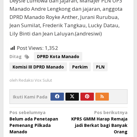
Deysie Lumowa dan jajaran, Manajer PLN UP3
Manado Andre Lengkong dan jajaran, anggota
DPRD Manado Royke Anther, Jurani Rurubua,
Jean Sumilat, Frederik Tangkau, Lucky Datau,
Lily Binti dan Jean Laluyan.(andresiwi)
Post Views:
1,352
Ditag
DPRD Kota Manado
Komisi III DPRD Manado
Perkim
PLN
oleh
Redaksi Vox Sulut
Ikuti Kami Pada
Navigasi
Pos sebelumnya
Pos berikutnya
Belum ada Penetapan
KPRS GMIM Harap Remaja
pos
Pemenang Pilkada
jadi Berkat bagi Banyak
Manado
Orang