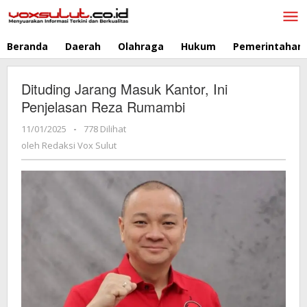
Lewati
ke
konten
Beranda
Daerah
Olahraga
Hukum
Pemerintahan
Dituding Jarang Masuk Kantor, Ini
Penjelasan Reza Rumambi
11/01/2025
oleh
-
778 Dilihat
Redaksi
oleh
Redaksi Vox Sulut
Vox
Sulut