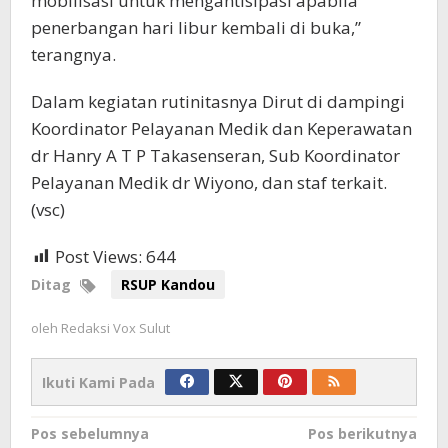
mobilisasi untuk mengantisipasi apabila
penerbangan hari libur kembali di buka,”
terangnya.
Dalam kegiatan rutinitasnya Dirut di dampingi
Koordinator Pelayanan Medik dan Keperawatan
dr Hanry A T P Takasenseran, Sub Koordinator
Pelayanan Medik dr Wiyono, dan staf terkait.
(vsc)
Post Views:
644
Ditag
RSUP Kandou
oleh
Redaksi Vox Sulut
Ikuti Kami Pada
Navigasi
Pos sebelumnya
Pos berikutnya