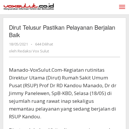
Lewati
ke
konten
Dirut Telusur Pastikan Pelayanan Berjalan
Baik
18/05/2021
oleh
-
644 Dilihat
Redaksi
oleh
Redaksi Vox Sulut
Vox
Sulut
Manado-VoxSulut.Com-Kegiatan rutinitas
Direktur Utama (Dirut) Rumah Sakit Umum
Pusat (RSUP) Prof Dr RD Kandou Manado, Dr dr
Jimmy Panelewen, SpB-KBD, Selasa (18/05) di
sejumlah ruang rawat inap sekaligus
memantau pelayanan yang sedang berjalan di
RSUP Kandou.