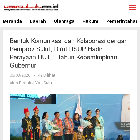
Lewati
ke
konten
Beranda
Daerah
Olahraga
Hukum
Pemerintahan
Bentuk Komunikasi dan Kolaborasi dengan
Pemprov Sulut, Dirut RSUP Hadir
Perayaan HUT 1 Tahun Kepemimpinan
Gubernur
06/03/2026
oleh
-
49 Dilihat
Redaksi
oleh
Redaksi Vox Sulut
Vox
Sulut