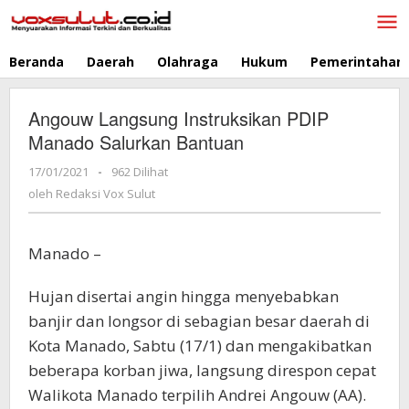
Lewati
ke
konten
Beranda
Daerah
Olahraga
Hukum
Pemerintahan
Angouw Langsung Instruksikan PDIP
Manado Salurkan Bantuan
17/01/2021
oleh
-
962 Dilihat
Redaksi
oleh
Redaksi Vox Sulut
Vox
Sulut
Manado –
Hujan disertai angin hingga menyebabkan
banjir dan longsor di sebagian besar daerah di
Kota Manado, Sabtu (17/1) dan mengakibatkan
beberapa korban jiwa, langsung direspon cepat
Walikota Manado terpilih Andrei Angouw (AA).