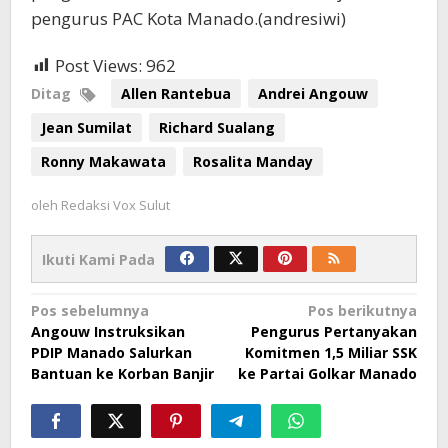
pengurus PAC Kota Manado.(andresiwi)
Post Views:
962
Ditag
Allen Rantebua
Andrei Angouw
Jean Sumilat
Richard Sualang
Ronny Makawata
Rosalita Manday
oleh
Redaksi Vox Sulut
Ikuti Kami Pada
Navigasi
Pos sebelumnya
Pos berikutnya
Angouw Instruksikan
Pengurus Pertanyakan
pos
PDIP Manado Salurkan
Komitmen 1,5 Miliar SSK
Bantuan ke Korban Banjir
ke Partai Golkar Manado