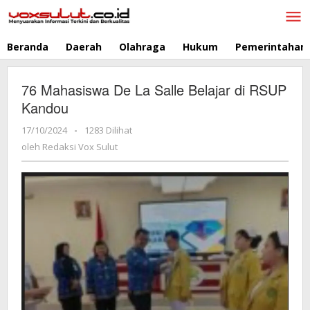
Lewati
ke
konten
Beranda
Daerah
Olahraga
Hukum
Pemerintahan
76 Mahasiswa De La Salle Belajar di RSUP
Kandou
17/10/2024
oleh
-
1283 Dilihat
Redaksi
oleh
Redaksi Vox Sulut
Vox
Sulut