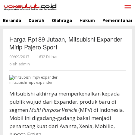
Lewati
ke
konten
Beranda
Daerah
Olahraga
Hukum
Pemerintahan
Harga Rp189 Jutaan, Mitsubishi Expander
Mirip Pajero Sport
09/09/2017
oleh
-
1632 Dilihat
admin
oleh
admin
mitsubishi mpv expander
Mitsubishi akhirnya memperkenalkan kepada
publik wujud dari Expander, produk baru di
segmen
Multi Purpose Vehicle
(MPV) di Indonesia.
Mobil ini digadang-gadang bakal menjadi
penantang kuat dari Avanza, Xenia, Mobilio,
hingga Ertiga.